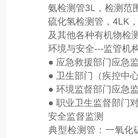
氨检测管3L，检测范围0.
硫化氢检测管，4LK，检测
及其他各种有机物检
环境与安全---监管机
● 应急救援部门应急
● 卫生部门（疾控中心
● 环境监督部门应急
● 职业卫生监督部门对
安全监督监测
典型检测管：一氧化碳