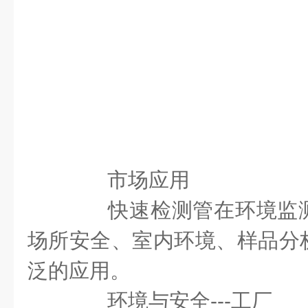
市场应用
快速检测管在环境监测
场所安全、室内环境、样品分
泛的应用。
环境与安全---工厂