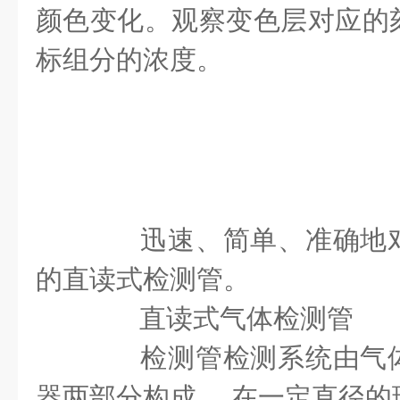
颜色变化。观察变色层对应的
标组分的浓度。
迅速、简单、准确地
的直读式检测管。
直读式气体检测管
检测管检测系统由气体
器两部分构成。 在一定直径的