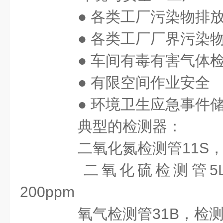
● 各类工厂污染物排放
● 各类工厂厂界污染物
● 车间有毒有害气体
● 有限空间作业安全
● 环境卫生应急事件
典型的检测器：
二氧化氮检测管11S，检测
二氧化硫检测管5L，
200ppm
氧气检测管31B，检测范