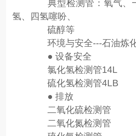
典型检测管：氧气、一
氢、四氢噻吩、
硫醇等
环境与安全---石油炼
● 设备安全
氯化氢检测管14L
硫化氢检测管4LB
● 排放
二氧化硫检测管
二氧化氮检测管