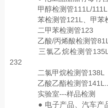
甲醇检测管111L/111L
苯检测管121L、甲苯检
二甲苯检测管123
乙酸/丙烯酸检测管81
三氯乙烷检测管135
232
二氯甲烷检测管138L
乙酸乙酯检测管141L....
实验室---样品检测
● 电子产品、汽车产