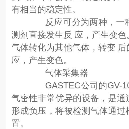
有相当的稳定性。
反应可分为两种，一种
测剂直接发生反 应，产生变色
气体转化为其他气体，转变 后
应，产生变色。
气体采集器
GASTEC公司的GV-1
气密性非常优异的设备，是通
形成负压，将被检测气体通过
置。