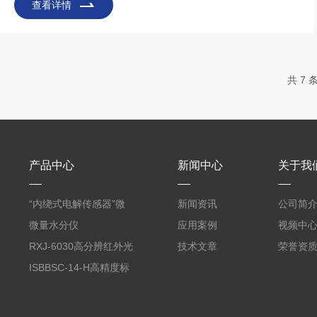
术，专门用于高活性化合物的非反应的惰性化。在分析痕量的
查看详情
硫，水银，排气分析，和杀虫剂等都需要这种表面钝化处理技
术。SilcoNert®主要用于高灵敏度分析中的取样处理。Dursan®处
理后坚硬耐用，主要用于恶劣的分析条件和环境。现代世界上化
学检测器和分析器的厂家都应用这些表面化处理技术达到精准结
共 7 
果。在抗
产品中心
新闻中心
关于我
“内绕式电解传感器”微
新闻资讯
公司简
量水分析仪
微量水分仪
应用案例
视频中
RXJ-6030高分辨红外光
技术文章
荣誉资
谱气体纯度分析仪
ISBBSC-14-H高精度标
准气体制备称量天平