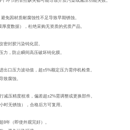
，每个环节的管控缺失都可能导致介质污染或减压功能失效。
准，避免因材质耐腐蚀性不足导致早期锈蚀。
化膜厚度数据），杜绝采购无资质的劣质产品。
纹密封胶污染钝化层。
作压力，防止瞬间高压破坏钝化膜。
出口压力波动值，超±5%额定压力需停机检查。
导致腐蚀。
行减压精度校准，偏差超±2%需调整或更换部件。
小时无锈蚀），合格后方可复用。
超8年（即使外观完好）。