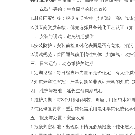
钝化减压阀
的生命周期管理需围绕“防腐蚀失效"和
一、选型与采购：生命周期的起点管控
1.材质匹配红线：根据介质特性（如强酸、高纯气体）选
2.供应商资质审核：优先选择具备钝化工艺认证（如IS
二、安装与调试：避免初期损伤
1.安装防护：安装前检查钝化表面是否有划痕、油污
2.调试规范：首回通气前用惰性气体（如氮气）吹扫管
三、日常运行：动态维护关键期
1.定期巡检：每日检查压力显示是否稳定，有无介质泄
2.介质兼容性管控：严禁切换至非设计兼容的介质（
四、维护与校准：延长生命周期核心
1.维护周期：每3个月拆解阀芯、阀座，用超纯水冲洗
2.钝化修复要求：重新钝化需采用电化学钝化或化学钝
五、报废与处置：安全收尾
1.报废判定标准：出现以下情况必须报废：钝化层大面