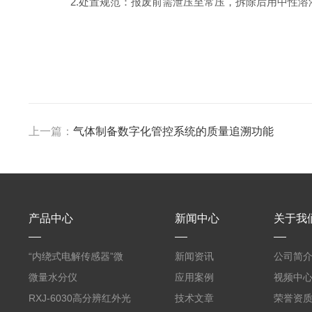
2.处置规范：报废前需泄压至常压，拆除后用中性溶
上一篇：
气体制备数字化管控系统的质量追溯功能
产品中心
新闻中心
关于我
“内绕式电解传感器”微
新闻资讯
公司简
量水分析仪
微量水分仪
应用案例
视频中
RXJ-6030高分辨红外光
技术文章
荣誉资