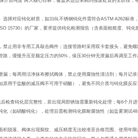
“确保介质纯度"两大核心目标，覆盖从选型采购到报废处置的全阶段
择对应钝化材质，如316L不锈钢钝化件需符合ASTM A262标
O 15730）的厂家，要求提供钝化检测报告（含表面粗糙度、钝
，禁止用非专用工具敲击阀件；连接管路时采用双卡套接头，避免螺
路，缓慢升压至额定压力的50%，保压30分钟无泄漏后再调至工
漏；每周用洁净抹布擦拭阀体，禁止使用腐蚀性清洁剂；每月记录进
如原用于盐酸的减压阀不可用于硝酸），避免不同介质与钝化膜反应
后检查钝化层完整性，若出现局部锈蚀需重新钝化处理；每6个月进
化（如硝酸钝化），处理后需检测钝化膜耐腐蚀性（如盐雾测试48
积脱落、阀体出现裂纹、减压精度无法校准至合格范围、使用年限