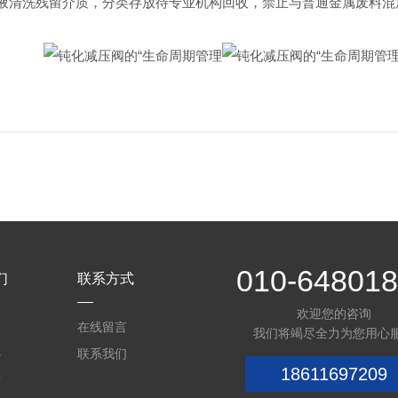
液清洗残留介质，分类存放待专业机构回收，禁止与普通金属废料混
010-64801
们
联系方式
欢迎您的咨询
介
在线留言
我们将竭尽全力为您用心
心
联系我们
18611697209
质