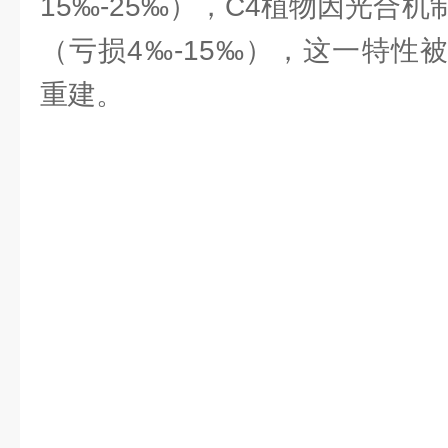
15‰-25‰），C4植物因光合
（亏损4‰-15‰），这一特性
重建。