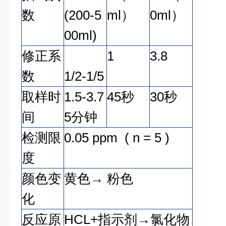
数
(200-5
ml）
0ml）
00ml)
修正系
1
3.8
数
1/2-1/5
取样时
1.5-3.7
45秒
30秒
间
5分钟
检测限
0.05 ppm ( n = 5 )
度
颜色变
黄色→ 粉色
化
反应原
HCL+指示剂→氯化物